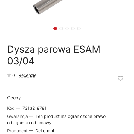
🗹
Reklamacja naprawy
📦
Reklamacja towaru
Dysza parowa ESAM
03/04
0
Recenzje
Cechy
Kod —
7313218781
Gwarancja —
Ten produkt ma ograniczone prawo
odstąpienia od umowy
Producent —
DeLonghi