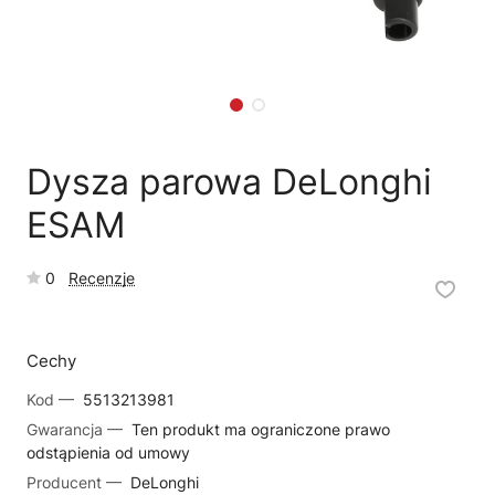
🗹
Reklamacja naprawy
📦
Reklamacja towaru
Dysza parowa DeLonghi
ESAM
0
Recenzje
Cechy
Kod —
5513213981
Gwarancja —
Ten produkt ma ograniczone prawo
odstąpienia od umowy
Producent —
DeLonghi