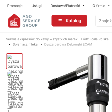
Przejdź do treści głównej
Promocje
Usługi
Dostawa/Płatność
O firmie
Znajdź
Katalog
Serwis ekspresów do kawy wszystkich marek – Łódź i cała Polska
Spieniacz mleka
Dysza parowa DeLonghi ECAM