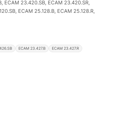
.B, ECAM 23.420.SB, ECAM 23.420.SR,
20.SB, ECAM 25.128.B, ECAM 25.128.R,
426.SB
ECAM 23.427.B
ECAM 23.427.R
Justyna — konsultant AI
AGD Group • eksperci od ekspresów
☕
Cześć! Jestem Justyna
Pomogę Ci z ekspresem do kawy — sprawdzenie,
naprawa, części zamienne lub złożenie zamówienia.
Jak oddać do
🔎
Status naprawy
🔧
naprawy?
💰
Ile kosztuje naprawa?
☕
Ekspres nie działa