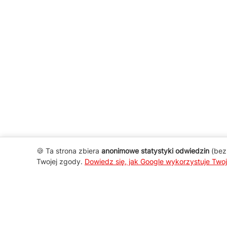
🍪 Ta strona zbiera
anonimowe statystyki odwiedzin
(bez 
Twojej zgody.
Dowiedz się, jak Google wykorzystuje Two
AGD Group