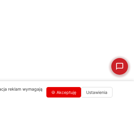
🛠
Szukam części
📖
Instrukcja obsługi
🛒
Jak kupić w sklepie?
🧴
Odkamienianie
🗹
Reklamacja naprawy
📦
Reklamacja towaru
zacja reklam wymagają
🍪 Akceptuję
Ustawienia
Kontakty