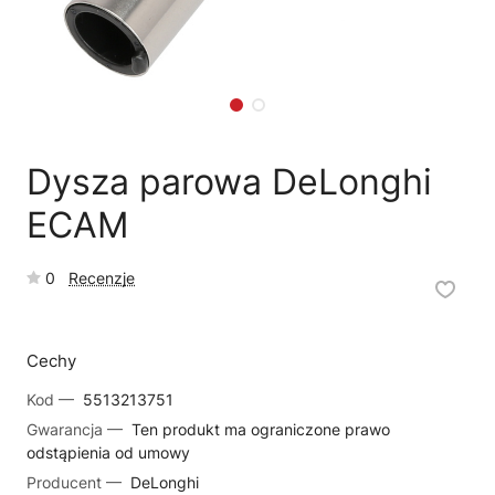
🗹
Reklamacja naprawy
📦
Reklamacja towaru
Dysza parowa DeLonghi
ECAM
0
Recenzje
Cechy
Kod —
5513213751
Gwarancja —
Ten produkt ma ograniczone prawo
odstąpienia od umowy
Producent —
DeLonghi