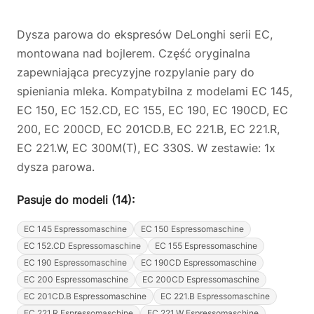
Dysza parowa do ekspresów DeLonghi serii EC,
montowana nad bojlerem. Część oryginalna
zapewniająca precyzyjne rozpylanie pary do
spieniania mleka. Kompatybilna z modelami EC 145,
EC 150, EC 152.CD, EC 155, EC 190, EC 190CD, EC
200, EC 200CD, EC 201CD.B, EC 221.B, EC 221.R,
EC 221.W, EC 300M(T), EC 330S. W zestawie: 1x
dysza parowa.
Pasuje do modeli (14):
EC 145 Espressomaschine
EC 150 Espressomaschine
EC 152.CD Espressomaschine
EC 155 Espressomaschine
EC 190 Espressomaschine
EC 190CD Espressomaschine
EC 200 Espressomaschine
EC 200CD Espressomaschine
EC 201CD.B Espressomaschine
EC 221.B Espressomaschine
EC 221.R Espressomaschine
EC 221.W Espressomaschine