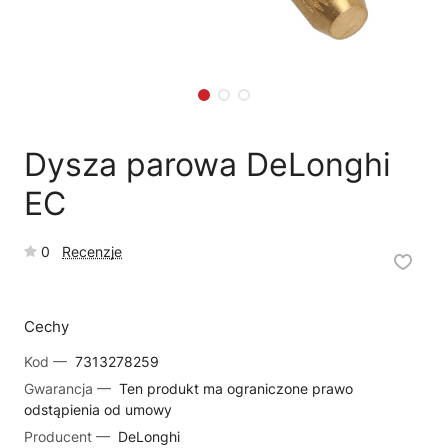
🗹
Reklamacja naprawy
📦
Reklamacja towaru
Dysza parowa DeLonghi
EC
0
Recenzje
Cechy
Kod —
7313278259
Gwarancja —
Ten produkt ma ograniczone prawo
odstąpienia od umowy
Producent —
DeLonghi