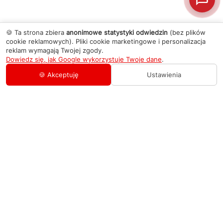
🍪 Ta strona zbiera
anonimowe statystyki odwiedzin
(bez plików
cookie reklamowych). Pliki cookie marketingowe i personalizacja
reklam wymagają Twojej zgody.
Dowiedz się, jak Google wykorzystuje Twoje dane
.
🍪 Akceptuję
Ustawienia
AGD Group
O firmie
Pomoc
Nowości
Zamówienie i płatność
Kontakty
Promocje
Zasady dostawy urządzeń
+48 459 568 444
Kontakt
info@agdgroup.pl
Regulamin usług serwisowych