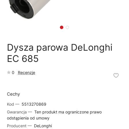
🗹
Reklamacja naprawy
📦
Reklamacja towaru
Dysza parowa DeLonghi
EC 685
0
Recenzje
Cechy
Kod —
5513270869
Gwarancja —
Ten produkt ma ograniczone prawo
odstąpienia od umowy
Producent —
DeLonghi