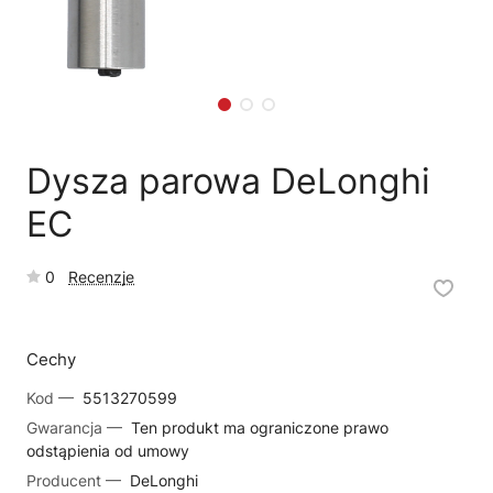
🗹
Reklamacja naprawy
📦
Reklamacja towaru
Dysza parowa DeLonghi
EC
0
Recenzje
Cechy
Kod —
5513270599
Gwarancja —
Ten produkt ma ograniczone prawo
odstąpienia od umowy
Producent —
DeLonghi