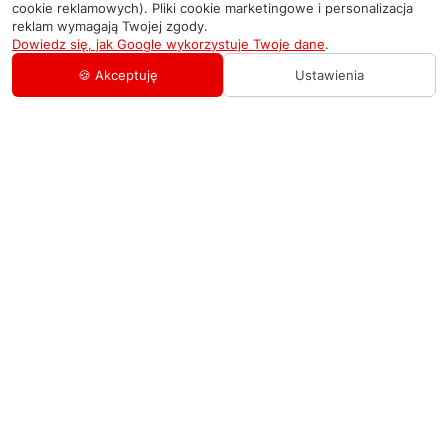
cookie reklamowych). Pliki cookie marketingowe i personalizacja
reklam wymagają Twojej zgody.
Dowiedz się, jak Google wykorzystuje Twoje dane
.
🍪 Akceptuję
Ustawienia
AGD Group
O firmie
Pomoc
Nowości
Zamówienie i płatność
Kontakty
Promocje
Zasady dostawy urządzeń
+48 459 568 444
Kontakt
info@agdgroup.pl
Regulamin usług serwisowych
Al. Włókniarzy 234A, 90-556 Łódź oddzielne
wejście po lewej stronie budynku, lokal 2
Wymiana i zwrot towaru