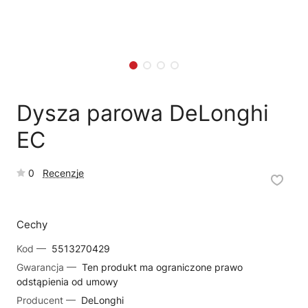
🗹
Reklamacja naprawy
📦
Reklamacja towaru
Dysza parowa DeLonghi
EC
0
Recenzje
Cechy
Kod —
5513270429
Gwarancja —
Ten produkt ma ograniczone prawo
odstąpienia od umowy
Producent —
DeLonghi