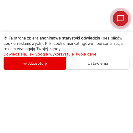
🍪 Ta strona zbiera
anonimowe statystyki odwiedzin
(bez plików
cookie reklamowych). Pliki cookie marketingowe i personalizacja
reklam wymagają Twojej zgody.
Dowiedz się, jak Google wykorzystuje Twoje dane
.
🍪 Akceptuję
Ustawienia
AGD Group
O firmie
Pomoc
Nowości
Zamówienie i płatność
Kontakty
Promocje