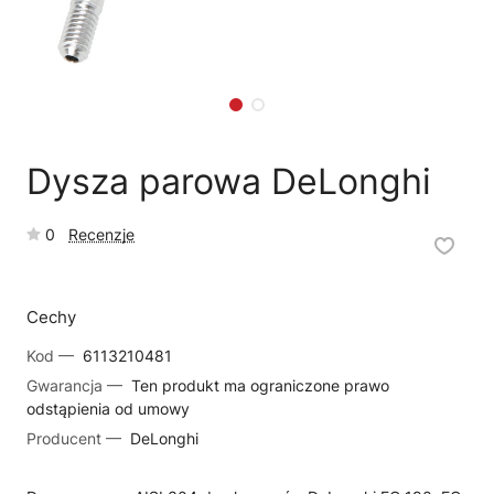
🗹
Reklamacja naprawy
📦
Reklamacja towaru
Dysza parowa DeLonghi
0
Recenzje
Cechy
Kod —
6113210481
Gwarancja —
Ten produkt ma ograniczone prawo
odstąpienia od umowy
Producent —
DeLonghi