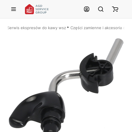
Przejdź do treści głównej
Serwis ekspresów do kawy wszystkich marek – Łódź i cała Polska
Części zamienne i akcesoria do
Justyna — konsultant AI
AGD Group • eksperci od ekspresów
☕
Cześć! Jestem Justyna
Pomogę Ci z ekspresem do kawy — sprawdzenie, naprawa, części
zamienne lub złożenie zamówienia.
🔎
Status naprawy
🔧
Jak oddać do naprawy?
💰
Ile kosztuje naprawa?
☕
Ekspres nie działa
🛠
Szukam części
📖
Instrukcja obsługi
🛒
Jak kupić w sklepie?
🧴
Odkamienianie