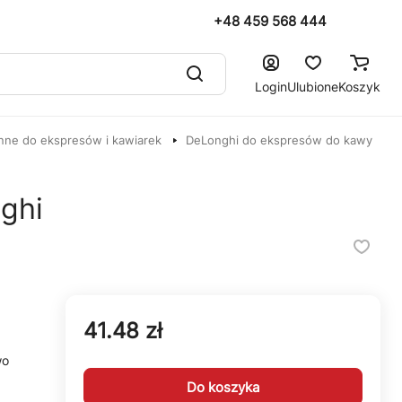
+48 459 568 444
Login
Ulubione
Koszyk
nne do ekspresów i kawiarek
DeLonghi do ekspresów do kawy
ghi
41.48 zł
wo
Do koszyka