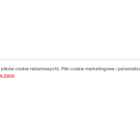
plików cookie reklamowych). Pliki cookie marketingowe i personali
je dane
.
Pomoc
Zamówienie i płatność
Zasady dostawy urządzeń