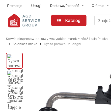
Przejdź do treści głównej
Promocje
Usługi
Dostawa/Płatność
O firmie
Znajdź
Katalog
Serwis ekspresów do kawy wszystkich marek – Łódź i cała Polska
Spieniacz mleka
Dysza parowa DeLonghi