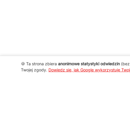
🍪 Ta strona zbiera
anonimowe statystyki odwiedzin
(bez 
Twojej zgody.
Dowiedz się, jak Google wykorzystuje Two
AGD Group
O firmie
Nowości