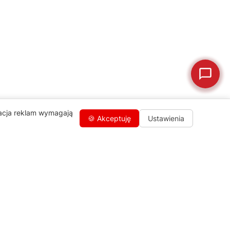
🗹
Reklamacja naprawy
📦
Reklamacja towaru
zacja reklam wymagają
🍪 Akceptuję
Ustawienia
Kontakty
+48 459 568 444
info@agdgroup.pl