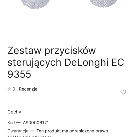
🗹
Reklamacja naprawy
📦
Reklamacja towaru
Zestaw przycisków
sterujących DeLonghi EC
9355
0
Recenzje
Cechy
Kod —
AS00006171
Gwarancja —
Ten produkt ma ograniczone prawo