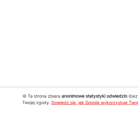
🍪 Ta strona zbiera
anonimowe statystyki odwiedzin
(bez 
Twojej zgody.
Dowiedz się, jak Google wykorzystuje Two