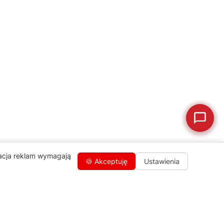
🛠
Szukam części
📖
Instrukcja obsługi
🛒
Jak kupić w sklepie?
🧴
Odkamienianie
🗹
Reklamacja naprawy
📦
Reklamacja towaru
zacja reklam wymagają
🍪 Akceptuję
Ustawienia
Kontakty