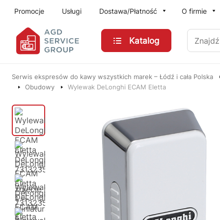
Przejdź do treści głównej
Promocje
Usługi
Dostawa/Płatność
O firmie
Znajdź
Katalog
Serwis ekspresów do kawy wszystkich marek – Łódź i cała Polska
Obudowy
Wylewak DeLonghi ECAM Eletta