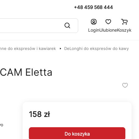
+48 459 568 444
Login
Ulubione
Koszyk
nne do ekspresów i kawiarek
DeLonghi do ekspresów do kawy
CAM Eletta
158 zł
wo
Do koszyka