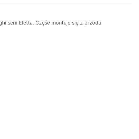
serii Eletta. Część montuje się z przodu
Justyna — konsultant AI
AGD Group • eksperci od ekspresów
☕
Cześć! Jestem Justyna
Pomogę Ci z ekspresem do kawy — sprawdzenie,
naprawa, części zamienne lub złożenie zamówienia.
Jak oddać do
🔎
Status naprawy
🔧
naprawy?
💰
Ile kosztuje naprawa?
☕
Ekspres nie działa