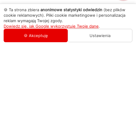
🍪 Ta strona zbiera
anonimowe statystyki odwiedzin
(bez plików
cookie reklamowych). Pliki cookie marketingowe i personalizacja
reklam wymagają Twojej zgody.
Dowiedz się, jak Google wykorzystuje Twoje dane
.
🍪 Akceptuję
Ustawienia
AGD Group
O firmie
Pomoc
Nowości
Zamówienie i płatność
Kontakty
Promocje
Zasady dostawy urządzeń
+48 459 568 444
Kontakt
info@agdgroup.pl
Regulamin usług serwisowych
Al. Włókniarzy 234A, 90-556 Łódź oddzielne
wejście po lewej stronie budynku, lokal 2