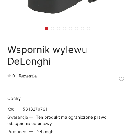
🗹
Reklamacja naprawy
📦
Reklamacja towaru
Wspornik wylewu
DeLonghi
0
Recenzje
Cechy
Kod —
5313270791
Gwarancja —
Ten produkt ma ograniczone prawo
odstąpienia od umowy
Producent —
DeLonghi