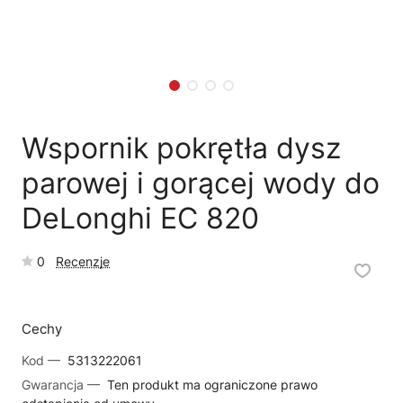
🗹
Reklamacja naprawy
📦
Reklamacja towaru
Wspornik pokrętła dysz
parowej i gorącej wody do
DeLonghi EC 820
0
Recenzje
Cechy
Kod —
5313222061
Gwarancja —
Ten produkt ma ograniczone prawo