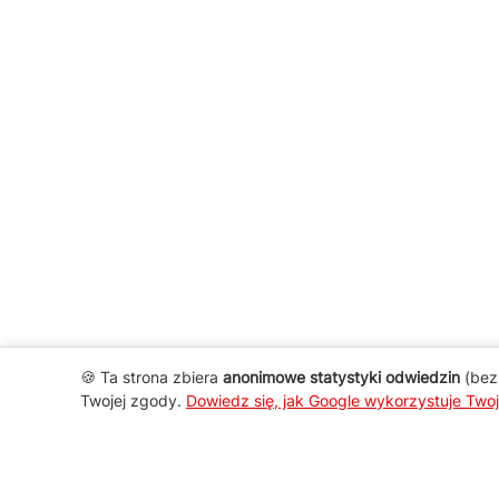
🍪 Ta strona zbiera
anonimowe statystyki odwiedzin
(bez 
Twojej zgody.
Dowiedz się, jak Google wykorzystuje Two