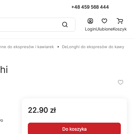
+48 459 568 444
Login
Ulubione
Koszyk
nne do ekspresów i kawiarek
DeLonghi do ekspresów do kawy
hi
22.90 zł
wo
Do koszyka