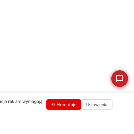
💰
Ile kosztuje naprawa?
☕
Ekspres nie działa
🛠
Szukam części
📖
Instrukcja obsługi
🛒
Jak kupić w sklepie?
🧴
Odkamienianie
🗹
Reklamacja naprawy
📦
Reklamacja towaru
zacja reklam wymagają
🍪 Akceptuję
Ustawienia