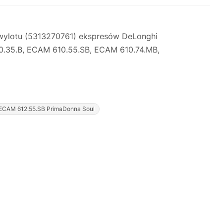
 wylotu (5313270761) ekspresów DeLonghi
10.35.B, ECAM 610.55.SB, ECAM 610.74.MB,
Justyna — konsultant AI
ECAM 612.55.SB PrimaDonna Soul
AGD Group • eksperci od ekspresów
☕
Cześć! Jestem Justyna
Pomogę Ci z ekspresem do kawy — sprawdzenie,
naprawa, części zamienne lub złożenie zamówienia.
Jak oddać do
🔎
Status naprawy
🔧
naprawy?