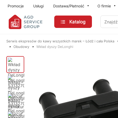
Przejdź do treści głównej
Promocje
Usługi
Dostawa/Płatność
O firmie
Znajdź
Katalog
Serwis ekspresów do kawy wszystkich marek – Łódź i cała Polska
Obudowy
Wkład dyszy DeLonghi