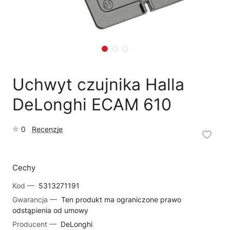
🗹
Reklamacja naprawy
📦
Reklamacja towaru
Uchwyt czujnika Halla
DeLonghi ECAM 610
0
Recenzje
Cechy
Kod —
5313271191
Gwarancja —
Ten produkt ma ograniczone prawo
odstąpienia od umowy
Producent —
DeLonghi