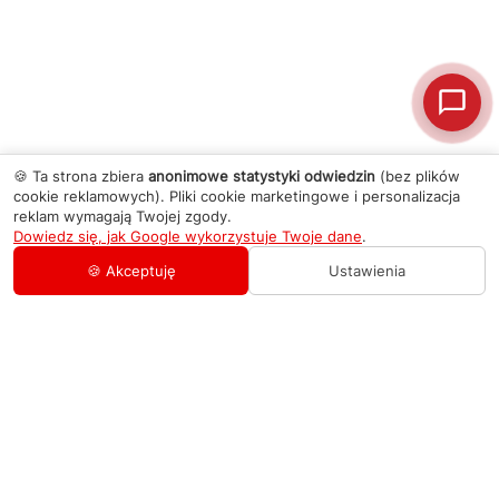
🍪 Ta strona zbiera
anonimowe statystyki odwiedzin
(bez plików
cookie reklamowych). Pliki cookie marketingowe i personalizacja
reklam wymagają Twojej zgody.
Dowiedz się, jak Google wykorzystuje Twoje dane
.
🍪 Akceptuję
Ustawienia
AGD Group
O firmie
Pomoc
Nowości
Zamówienie i płatność
Kontakty