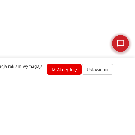
🗹
Reklamacja naprawy
📦
Reklamacja towaru
zacja reklam wymagają
🍪 Akceptuję
Ustawienia
Kontakty
+48 459 568 444
info@agdgroup.pl