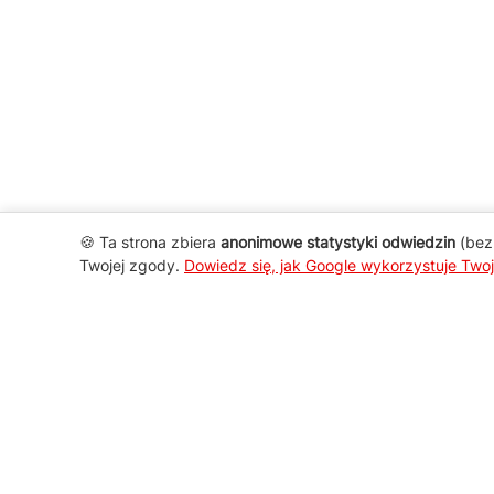
🍪 Ta strona zbiera
anonimowe statystyki odwiedzin
(bez 
Twojej zgody.
Dowiedz się, jak Google wykorzystuje Two
AGD Group
O firmie
Nowości