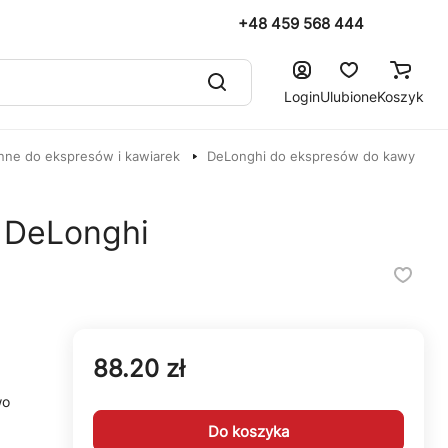
+48 459 568 444
Login
Ulubione
Koszyk
nne do ekspresów i kawiarek
DeLonghi do ekspresów do kawy
a DeLonghi
88.20 zł
wo
Do koszyka