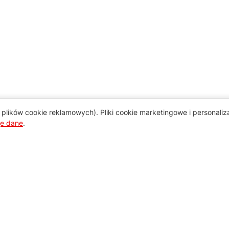
plików cookie reklamowych). Pliki cookie marketingowe i personali
je dane
.
Pomoc
Zamówienie i płatność
Zasady dostawy urządzeń