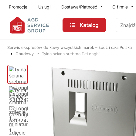
Przejdź do treści głównej
Promocje
Usługi
Dostawa/Płatność
O firmie
Znajdź
Katalog
Serwis ekspresów do kawy wszystkich marek – Łódź i cała Polska
Obudowy
Tylna ściana srebrna DeLonghi