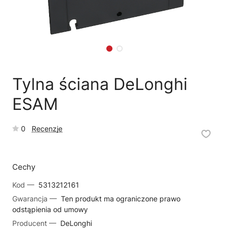
🗹
Reklamacja naprawy
📦
Reklamacja towaru
Tylna ściana DeLonghi
ESAM
0
Recenzje
Cechy
Kod —
5313212161
Gwarancja —
Ten produkt ma ograniczone prawo
odstąpienia od umowy
Producent —
DeLonghi