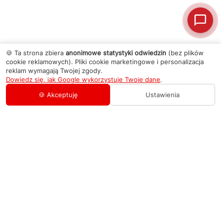
🍪 Ta strona zbiera
anonimowe statystyki odwiedzin
(bez plików
cookie reklamowych). Pliki cookie marketingowe i personalizacja
reklam wymagają Twojej zgody.
Dowiedz się, jak Google wykorzystuje Twoje dane
.
🍪 Akceptuję
Ustawienia
AGD Group
O firmie
Pomoc
Nowości
Zamówienie i płatność
Kontakty
Promocje
Zasady dostawy urządzeń
+48 459 568 444