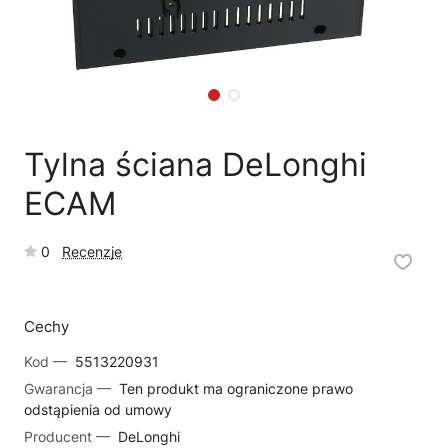
🗹
Reklamacja naprawy
📦
Reklamacja towaru
Tylna ściana DeLonghi
ECAM
0
Recenzje
Cechy
Kod —
5513220931
Gwarancja —
Ten produkt ma ograniczone prawo
odstąpienia od umowy
Producent —
DeLonghi