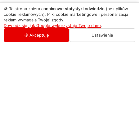
🍪 Ta strona zbiera
anonimowe statystyki odwiedzin
(bez plików
cookie reklamowych). Pliki cookie marketingowe i personalizacja
reklam wymagają Twojej zgody.
Dowiedz się, jak Google wykorzystuje Twoje dane
.
🍪 Akceptuję
Ustawienia
AGD Group
O firmie
Pomoc
Nowości
Zamówienie i płatność
Kontakty
Promocje
Zasady dostawy urządzeń
+48 459 568 444
Kontakt
info@agdgroup.pl
Regulamin usług serwisowych
Al. Włókniarzy 234A, 90-556 Łódź oddzielne
wejście po lewej stronie budynku, lokal 2
Wymiana i zwrot towaru