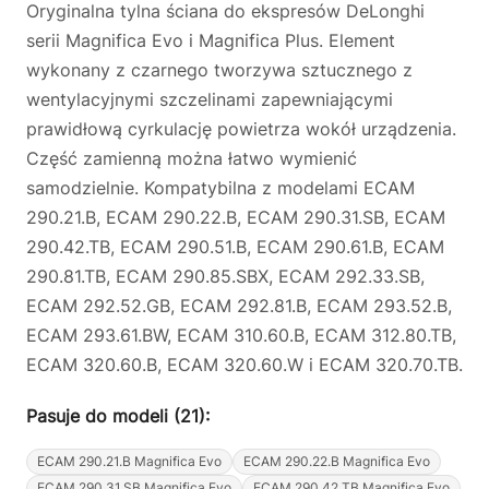
Oryginalna tylna ściana do ekspresów DeLonghi
serii Magnifica Evo i Magnifica Plus. Element
wykonany z czarnego tworzywa sztucznego z
wentylacyjnymi szczelinami zapewniającymi
prawidłową cyrkulację powietrza wokół urządzenia.
Część zamienną można łatwo wymienić
samodzielnie. Kompatybilna z modelami ECAM
290.21.B, ECAM 290.22.B, ECAM 290.31.SB, ECAM
290.42.TB, ECAM 290.51.B, ECAM 290.61.B, ECAM
290.81.TB, ECAM 290.85.SBX, ECAM 292.33.SB,
ECAM 292.52.GB, ECAM 292.81.B, ECAM 293.52.B,
ECAM 293.61.BW, ECAM 310.60.B, ECAM 312.80.TB,
ECAM 320.60.B, ECAM 320.60.W i ECAM 320.70.TB.
Pasuje do modeli (21):
ECAM 290.21.B Magnifica Evo
ECAM 290.22.B Magnifica Evo
ECAM 290.31.SB Magnifica Evo
ECAM 290.42.TB Magnifica Evo