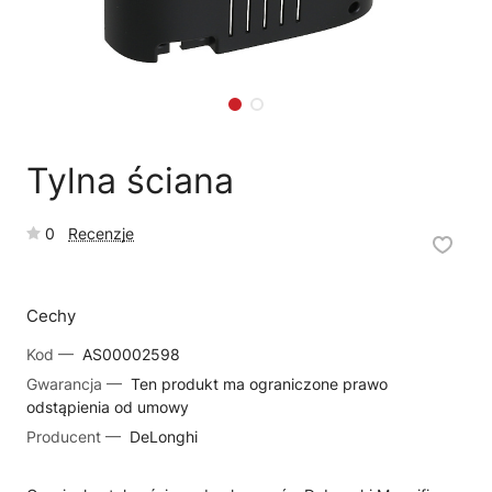
🗹
Reklamacja naprawy
📦
Reklamacja towaru
Tylna ściana
0
Recenzje
Cechy
Kod —
AS00002598
Gwarancja —
Ten produkt ma ograniczone prawo
odstąpienia od umowy
Producent —
DeLonghi