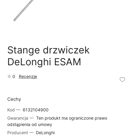
🗹
Reklamacja naprawy
📦
Reklamacja towaru
Stange drzwiczek
DeLonghi ESAM
0
Recenzje
Cechy
Kod —
6132104900
Gwarancja —
Ten produkt ma ograniczone prawo
odstąpienia od umowy
Producent —
DeLonghi