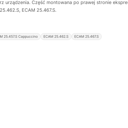
rz urządzenia. Część montowana po prawej stronie ekspr
25.462.S, ECAM 25.467.S.
M 25.457.S Cappuccino
ECAM 25.462.S
ECAM 25.467.S