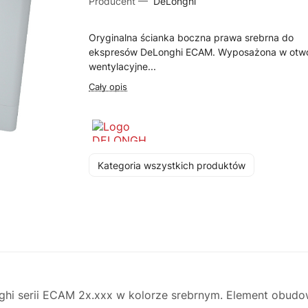
Producent —
DeLonghi
Oryginalna ścianka boczna prawa srebrna do
ekspresów DeLonghi ECAM. Wyposażona w otw
wentylacyjne...
Cały opis
Kategoria wszystkich produktów
hi serii ECAM 2x.xxx w kolorze srebrnym. Element obud