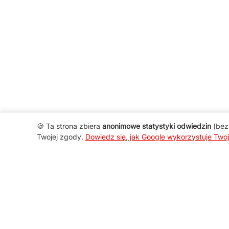
🍪 Ta strona zbiera
anonimowe statystyki odwiedzin
(bez 
Twojej zgody.
Dowiedz się, jak Google wykorzystuje Two
AGD Group
O firmie