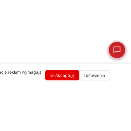
🛒
Jak kupić w sklepie?
🧴
Odkamienianie
🗹
Reklamacja naprawy
📦
Reklamacja towaru
zacja reklam wymagają
🍪 Akceptuję
Ustawienia
Kontakty
+48 459 568 444