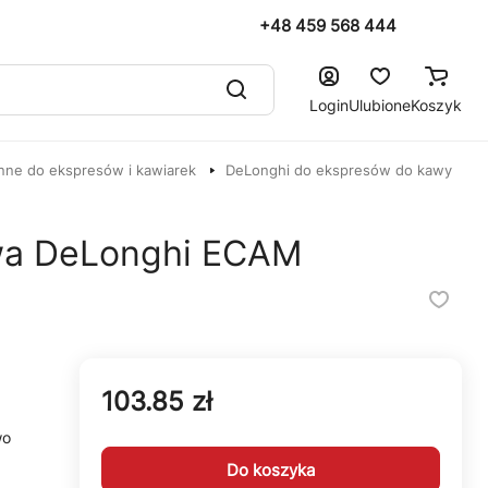
+48 459 568 444
Login
Ulubione
Koszyk
nne do ekspresów i kawiarek
DeLonghi do ekspresów do kawy
wa DeLonghi ECAM
103.85 zł
wo
Do koszyka