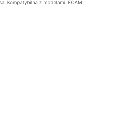
esa. Kompatybilna z modelami: ECAM
Justyna — konsultant AI
AGD Group • eksperci od ekspresów
☕
Cześć! Jestem Justyna
Pomogę Ci z ekspresem do kawy — sprawdzenie,
naprawa, części zamienne lub złożenie zamówienia.
Jak oddać do
🔎
Status naprawy
🔧
naprawy?
💰
Ile kosztuje naprawa?
☕
Ekspres nie działa
🛠
Szukam części
📖
Instrukcja obsługi