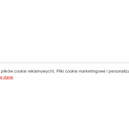
plików cookie reklamowych). Pliki cookie marketingowe i personali
je dane
.
Pomoc
Zamówienie i płatność