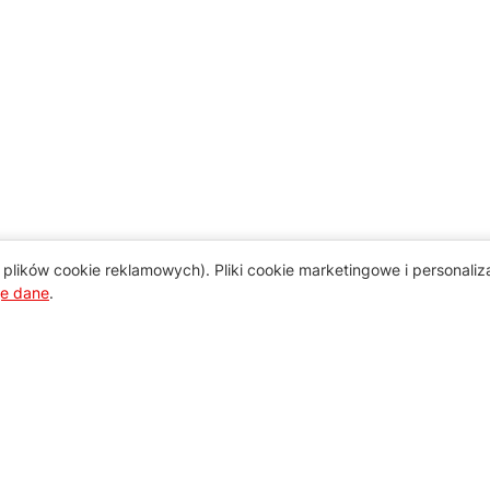
plików cookie reklamowych). Pliki cookie marketingowe i personali
je dane
.
Pomoc
Zamówienie i płatność