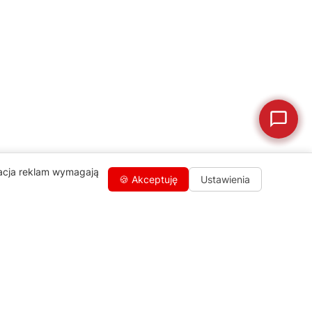
🛒
Jak kupić w sklepie?
🧴
Odkamienianie
🗹
Reklamacja naprawy
📦
Reklamacja towaru
zacja reklam wymagają
🍪 Akceptuję
Ustawienia
Kontakty
+48 459 568 444