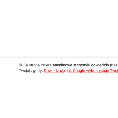
🍪 Ta strona zbiera
anonimowe statystyki odwiedzin
(bez 
Twojej zgody.
Dowiedz się, jak Google wykorzystuje Two
AGD Group
O firmie