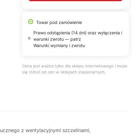
Towar pod zamówienie
Prawo odstąpienia (14 dni) oraz wyłączenia i
warunki zwrotu — patrz
Warunki wymiany i zwrotu
Cena jest ważna tylko dla sklepu internetowego i może
się różnić od cen w sklepach stacjonarnych.
cznego z wentylacyjnymi szczelinami,