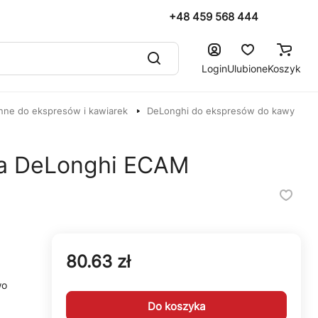
+48 459 568 444
Login
Ulubione
Koszyk
nne do ekspresów i kawiarek
DeLonghi do ekspresów do kawy
wa DeLonghi ECAM
80.63 zł
wo
Do koszyka