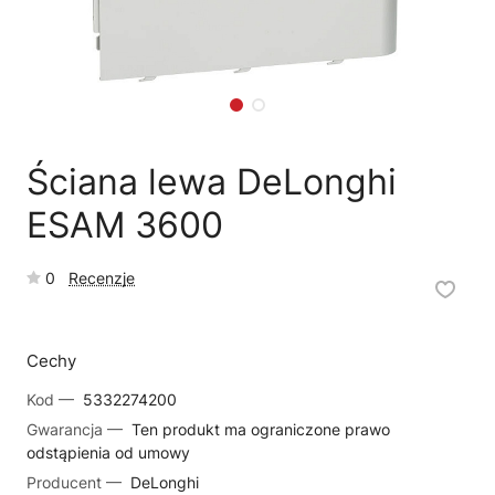
🗹
Reklamacja naprawy
📦
Reklamacja towaru
Ściana lewa DeLonghi
ESAM 3600
0
Recenzje
Cechy
Kod —
5332274200
Gwarancja —
Ten produkt ma ograniczone prawo
odstąpienia od umowy
Producent —
DeLonghi