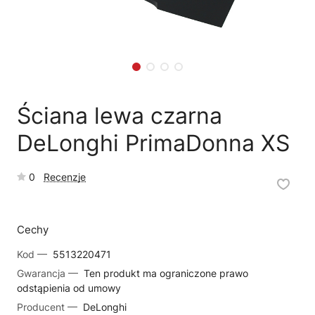
🗹
Reklamacja naprawy
📦
Reklamacja towaru
Ściana lewa czarna
DeLonghi PrimaDonna XS
0
Recenzje
Cechy
Kod —
5513220471
Gwarancja —
Ten produkt ma ograniczone prawo
odstąpienia od umowy
Producent —
DeLonghi