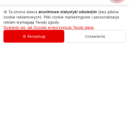
🍪 Ta strona zbiera
anonimowe statystyki odwiedzin
(bez plików
cookie reklamowych). Pliki cookie marketingowe i personalizacja
reklam wymagają Twojej zgody.
Dowiedz się, jak Google wykorzystuje Twoje dane
.
🍪 Akceptuję
Ustawienia
AGD Group
O firmie
Pomoc
Nowości
Zamówienie i płatność
Kontakty
Promocje
Zasady dostawy urządzeń
+48 459 568 444
Kontakt
info@agdgroup.pl
Regulamin usług serwisowych
Al. Włókniarzy 234A, 90-556 Łódź oddzielne