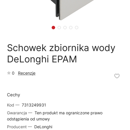
🗹
Reklamacja naprawy
📦
Reklamacja towaru
Schowek zbiornika wody
DeLonghi EPAM
0
Recenzje
Cechy
Kod —
7313249931
Gwarancja —
Ten produkt ma ograniczone prawo
odstąpienia od umowy
Producent —
DeLonghi