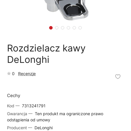
🗹
Reklamacja naprawy
📦
Reklamacja towaru
Rozdzielacz kawy
DeLonghi
0
Recenzje
Cechy
Kod —
7313241791
Gwarancja —
Ten produkt ma ograniczone prawo
odstąpienia od umowy
Producent —
DeLonghi