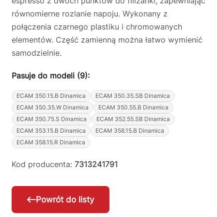
espresso z dwóch punktów do filiżanki, zapewniając
równomierne rozlanie napoju. Wykonany z
połączenia czarnego plastiku i chromowanych
elementów. Część zamienną można łatwo wymienić
samodzielnie.
Pasuje do modeli (9):
ECAM 350.15.B Dinamica
ECAM 350.35.SB Dinamica
ECAM 350.35.W Dinamica
ECAM 350.55.B Dinamica
ECAM 350.75.S Dinamica
ECAM 352.55.SB Dinamica
ECAM 353.15.B Dinamica
ECAM 358.15.B Dinamica
ECAM 358.15.R Dinamica
Kod producenta:
7313241791
Powrót do listy