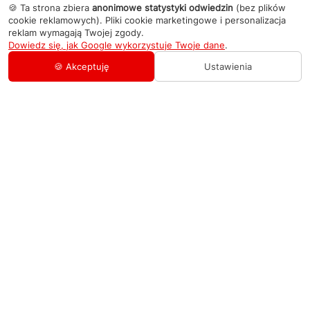
🍪 Ta strona zbiera
anonimowe statystyki odwiedzin
(bez plików
cookie reklamowych). Pliki cookie marketingowe i personalizacja
reklam wymagają Twojej zgody.
Dowiedz się, jak Google wykorzystuje Twoje dane
.
🍪 Akceptuję
Ustawienia
AGD Group
O firmie
Pomoc
Nowości
Zamówienie i płatność
Kontakty
Promocje
Zasady dostawy urządzeń
+48 459 568 444
Kontakt
info@agdgroup.pl
Regulamin usług serwisowych
Al. Włókniarzy 234A, 90-556 Łódź oddzielne
wejście po lewej stronie budynku, lokal 2
Wymiana i zwrot towaru