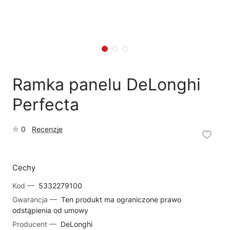
🗹
Reklamacja naprawy
📦
Reklamacja towaru
Ramka panelu DeLonghi
Perfecta
0
Recenzje
Cechy
Kod —
5332279100
Gwarancja —
Ten produkt ma ograniczone prawo
odstąpienia od umowy
Producent —
DeLonghi