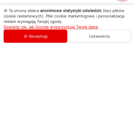
🍪 Ta strona zbiera
anonimowe statystyki odwiedzin
(bez plików
cookie reklamowych). Pliki cookie marketingowe i personalizacja
reklam wymagają Twojej zgody.
Dowiedz się, jak Google wykorzystuje Twoje dane
.
🍪 Akceptuję
Ustawienia
AGD Group
O firmie
Pomoc
Nowości
Zamówienie i płatność
Kontakty
Promocje
Zasady dostawy urządzeń
+48 459 568 444
Kontakt
info@agdgroup.pl
Regulamin usług serwisowych
Al. Włókniarzy 234A, 90-556 Łódź oddzielne