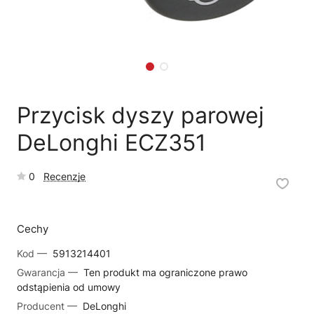
🗹
Reklamacja naprawy
📦
Reklamacja towaru
Przycisk dyszy parowej
DeLonghi ECZ351
0
Recenzje
Cechy
Kod —
5913214401
Gwarancja —
Ten produkt ma ograniczone prawo
odstąpienia od umowy
Producent —
DeLonghi