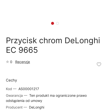
🗹
Reklamacja naprawy
📦
Reklamacja towaru
Przycisk chrom DeLonghi
EC 9665
0
Recenzje
Cechy
Kod —
AS00001217
Gwarancja —
Ten produkt ma ograniczone prawo
odstąpienia od umowy
Producent —
DeLonghi