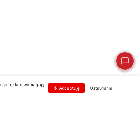
🛒
Jak kupić w sklepie?
🧴
Odkamienianie
🗹
Reklamacja naprawy
📦
Reklamacja towaru
zacja reklam wymagają
🍪 Akceptuję
Ustawienia
Kontakty