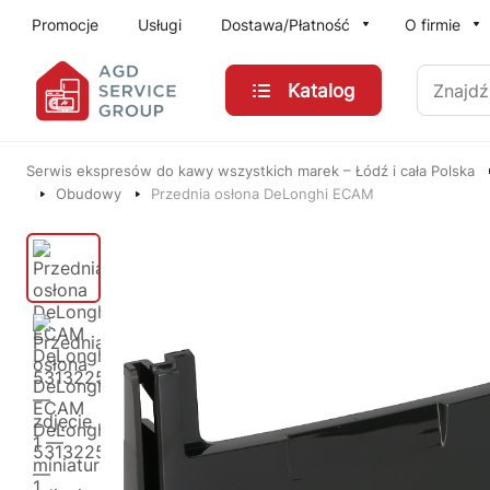
Przejdź do treści głównej
Promocje
Usługi
Dostawa/Płatność
O firmie
Znajdź
Katalog
Serwis ekspresów do kawy wszystkich marek – Łódź i cała Polska
Obudowy
Przednia osłona DeLonghi ECAM