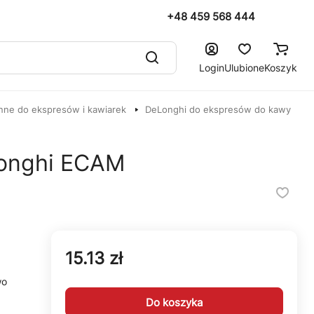
+48 459 568 444
Login
Ulubione
Koszyk
nne do ekspresów i kawiarek
DeLonghi do ekspresów do kawy
Longhi ECAM
15.13 zł
wo
Do koszyka