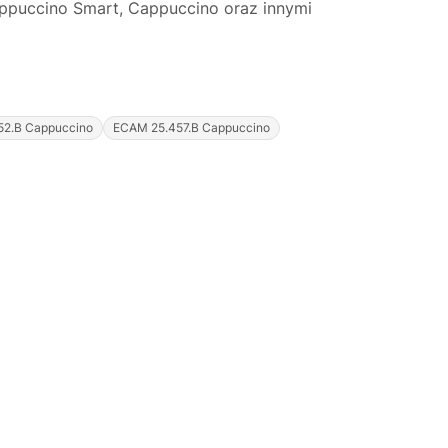
ppuccino Smart, Cappuccino oraz innymi
52.B Cappuccino
ECAM 25.457.B Cappuccino
Justyna — konsultant AI
AGD Group • eksperci od ekspresów
☕
Cześć! Jestem Justyna
Pomogę Ci z ekspresem do kawy — sprawdzenie,
naprawa, części zamienne lub złożenie zamówienia.
Jak oddać do
🔎
Status naprawy
🔧
naprawy?
💰
Ile kosztuje naprawa?
☕
Ekspres nie działa
🛠
Szukam części
📖
Instrukcja obsługi