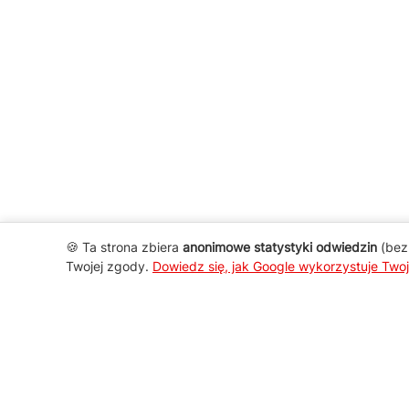
🍪 Ta strona zbiera
anonimowe statystyki odwiedzin
(bez 
Twojej zgody.
Dowiedz się, jak Google wykorzystuje Two
AGD Group