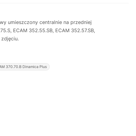
wy umieszczony centralnie na przedniej
.75.S, ECAM 352.55.SB, ECAM 352.57.SB,
zdjęciu.
AM 370.70.B Dinamica Plus
Justyna — konsultant AI
AGD Group • eksperci od ekspresów
☕
Cześć! Jestem Justyna
Pomogę Ci z ekspresem do kawy — sprawdzenie,
naprawa, części zamienne lub złożenie zamówienia.
Jak oddać do
🔎
Status naprawy
🔧
naprawy?