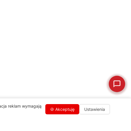
💰
Ile kosztuje naprawa?
☕
Ekspres nie działa
🛠
Szukam części
📖
Instrukcja obsługi
🛒
Jak kupić w sklepie?
🧴
Odkamienianie
🗹
Reklamacja naprawy
📦
Reklamacja towaru
zacja reklam wymagają
🍪 Akceptuję
Ustawienia