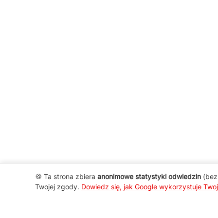
🍪 Ta strona zbiera
anonimowe statystyki odwiedzin
(bez 
Twojej zgody.
Dowiedz się, jak Google wykorzystuje Two