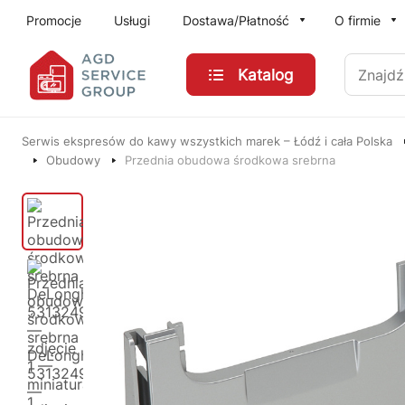
Przejdź do treści głównej
Promocje
Usługi
Dostawa/Płatność
O firmie
Znajdź
Katalog
Serwis ekspresów do kawy wszystkich marek – Łódź i cała Polska
Obudowy
Przednia obudowa środkowa srebrna