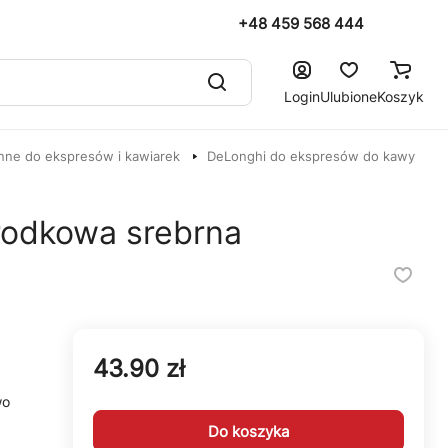
+48 459 568 444
Login
Ulubione
Koszyk
nne do ekspresów i kawiarek
DeLonghi do ekspresów do kawy
rodkowa srebrna
43.90 zł
wo
Do koszyka