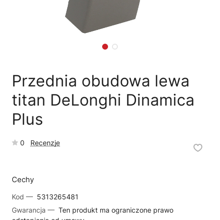
🗹
Reklamacja naprawy
📦
Reklamacja towaru
Przednia obudowa lewa
titan DeLonghi Dinamica
Plus
0
Recenzje
Cechy
Kod —
5313265481
Gwarancja —
Ten produkt ma ograniczone prawo