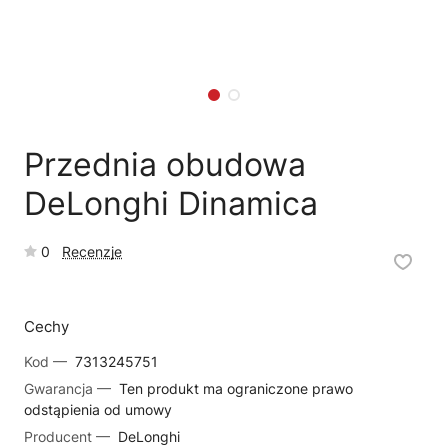
🗹
Reklamacja naprawy
📦
Reklamacja towaru
Przednia obudowa
DeLonghi Dinamica
0
Recenzje
Cechy
Kod —
7313245751
Gwarancja —
Ten produkt ma ograniczone prawo
odstąpienia od umowy
Producent —
DeLonghi