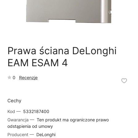
🗹
Reklamacja naprawy
📦
Reklamacja towaru
Prawa ściana DeLonghi
EAM ESAM 4
0
Recenzje
Cechy
Kod —
5332187400
Gwarancja —
Ten produkt ma ograniczone prawo
odstąpienia od umowy
Producent —
DeLonghi