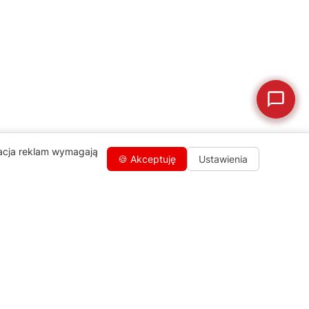
🗹
Reklamacja naprawy
📦
Reklamacja towaru
zacja reklam wymagają
🍪 Akceptuję
Ustawienia
Kontakty
+48 459 568 444
info@agdgroup.pl