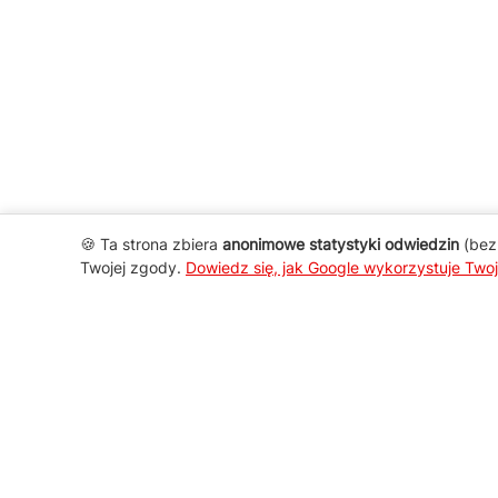
🍪 Ta strona zbiera
anonimowe statystyki odwiedzin
(bez 
Twojej zgody.
Dowiedz się, jak Google wykorzystuje Two
AGD Group
O firmie
Nowości