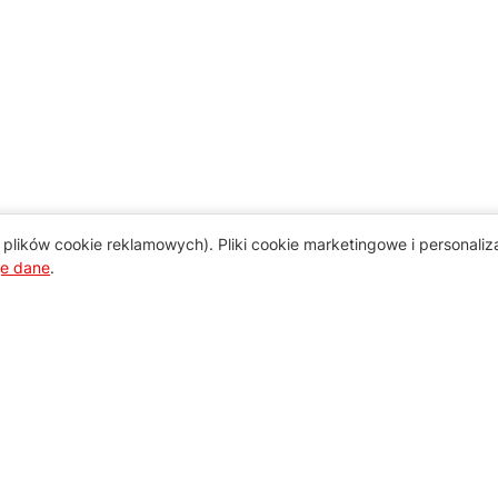
plików cookie reklamowych). Pliki cookie marketingowe i personali
je dane
.
Pomoc
Zamówienie i płatność
Zasady dostawy urządzeń