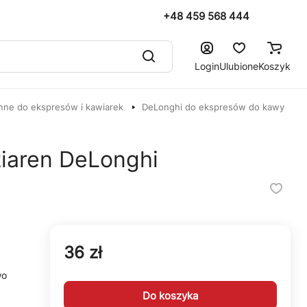
+48 459 568 444
Login
Ulubione
Koszyk
nne do ekspresów i kawiarek
DeLonghi do ekspresów do kawy
ziaren DeLonghi
36 zł
wo
Do koszyka