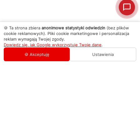
🍪 Ta strona zbiera
anonimowe statystyki odwiedzin
(bez plików
cookie reklamowych). Pliki cookie marketingowe i personalizacja
reklam wymagają Twojej zgody.
Dowiedz się, jak Google wykorzystuje Twoje dane
.
🍪 Akceptuję
Ustawienia
AGD Group
O firmie
Pomoc
Nowości
Zamówienie i płatność
Kontakty
Promocje
Zasady dostawy urządzeń
+48 459 568 444
Kontakt