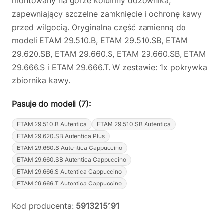
montowany na górze kolumny dozownika,
zapewniający szczelne zamknięcie i ochronę kawy
przed wilgocią. Oryginalna część zamienną do
modeli ETAM 29.510.B, ETAM 29.510.SB, ETAM
29.620.SB, ETAM 29.660.S, ETAM 29.660.SB, ETAM
29.666.S i ETAM 29.666.T. W zestawie: 1x pokrywka
zbiornika kawy.
Pasuje do modeli (7):
ETAM 29.510.B Autentica
ETAM 29.510.SB Autentica
ETAM 29.620.SB Autentica Plus
ETAM 29.660.S Autentica Cappuccino
ETAM 29.660.SB Autentica Cappuccino
ETAM 29.666.S Autentica Cappuccino
ETAM 29.666.T Autentica Cappuccino
Kod producenta:
5913215191