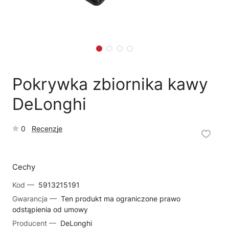
🗹
Reklamacja naprawy
📦
Reklamacja towaru
Pokrywka zbiornika kawy
DeLonghi
0
Recenzje
Cechy
Kod —
5913215191
Gwarancja —
Ten produkt ma ograniczone prawo
odstąpienia od umowy
Producent —
DeLonghi