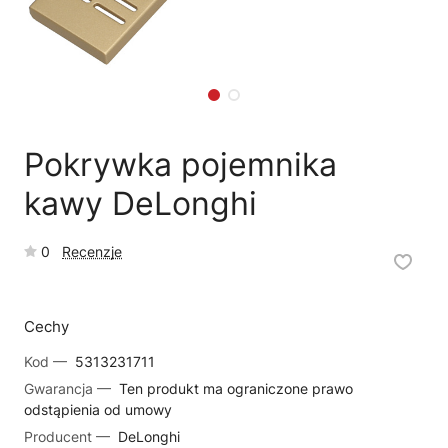
🗹
Reklamacja naprawy
📦
Reklamacja towaru
Pokrywka pojemnika
kawy DeLonghi
0
Recenzje
Cechy
Kod —
5313231711
Gwarancja —
Ten produkt ma ograniczone prawo
odstąpienia od umowy
Producent —
DeLonghi