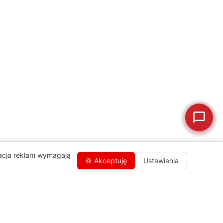
🛠
Szukam części
📖
Instrukcja obsługi
🛒
Jak kupić w sklepie?
🧴
Odkamienianie
🗹
Reklamacja naprawy
📦
Reklamacja towaru
zacja reklam wymagają
🍪 Akceptuję
Ustawienia
Kontakty