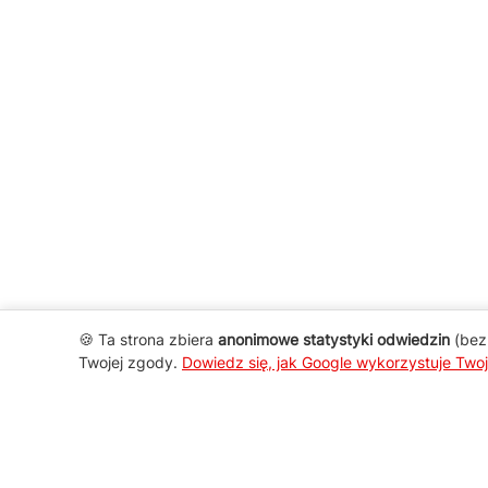
🍪 Ta strona zbiera
anonimowe statystyki odwiedzin
(bez 
Twojej zgody.
Dowiedz się, jak Google wykorzystuje Two