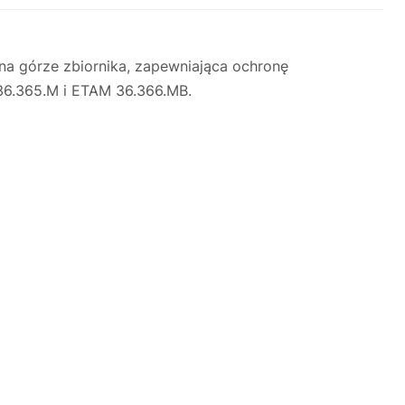
na górze zbiornika, zapewniająca ochronę
 36.365.M i ETAM 36.366.MB.
Justyna — konsultant AI
AGD Group • eksperci od ekspresów
☕
Cześć! Jestem Justyna
Pomogę Ci z ekspresem do kawy — sprawdzenie,
naprawa, części zamienne lub złożenie zamówienia.
Jak oddać do
🔎
Status naprawy
🔧
naprawy?
💰
Ile kosztuje naprawa?
☕
Ekspres nie działa