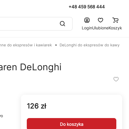
+48 459 568 444
Login
Ulubione
Koszyk
nne do ekspresów i kawiarek
DeLonghi do ekspresów do kawy
iaren DeLonghi
126 zł
wo
Do koszyka