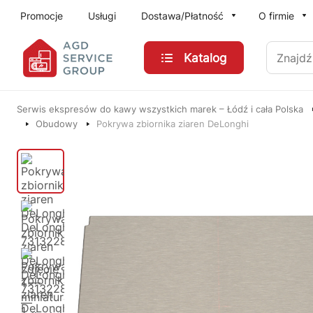
Przejdź do treści głównej
Promocje
Usługi
Dostawa/Płatność
O firmie
Znajdź
Katalog
Serwis ekspresów do kawy wszystkich marek – Łódź i cała Polska
Obudowy
Pokrywa zbiornika ziaren DeLonghi