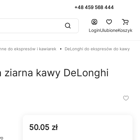
+48 459 568 444
Login
Ulubione
Koszyk
nne do ekspresów i kawiarek
DeLonghi do ekspresów do kawy
a ziarna kawy DeLonghi
50.05 zł
wo