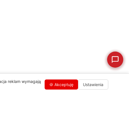
🛠
Szukam części
📖
Instrukcja obsługi
🛒
Jak kupić w sklepie?
🧴
Odkamienianie
🗹
Reklamacja naprawy
📦
Reklamacja towaru
zacja reklam wymagają
🍪 Akceptuję
Ustawienia
Kontakty