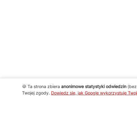
🍪 Ta strona zbiera
anonimowe statystyki odwiedzin
(bez 
Twojej zgody.
Dowiedz się, jak Google wykorzystuje Two
AGD Group