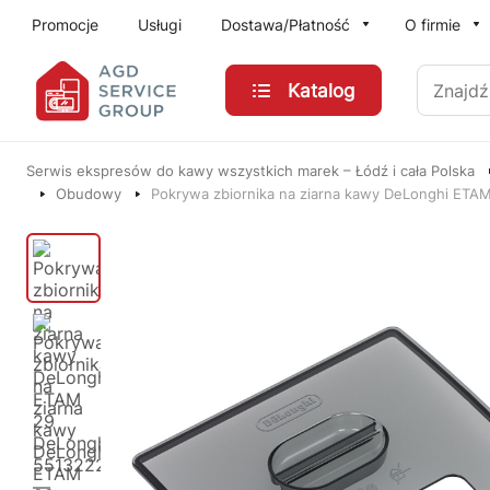
Przejdź do treści głównej
Promocje
Usługi
Dostawa/Płatność
O firmie
Znajdź
Katalog
Serwis ekspresów do kawy wszystkich marek – Łódź i cała Polska
Obudowy
Pokrywa zbiornika na ziarna kawy DeLonghi ETA