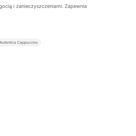
lgocią i zanieczyszczeniami. Zapewnia
Autentica Cappuccino
Justyna — konsultant AI
AGD Group • eksperci od ekspresów
☕
Cześć! Jestem Justyna
Pomogę Ci z ekspresem do kawy — sprawdzenie,
naprawa, części zamienne lub złożenie zamówienia.
Jak oddać do
🔎
Status naprawy
🔧
naprawy?
💰
Ile kosztuje naprawa?
☕
Ekspres nie działa