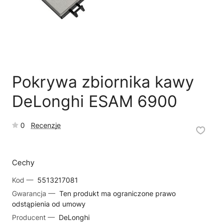
🗹
Reklamacja naprawy
📦
Reklamacja towaru
Pokrywa zbiornika kawy
DeLonghi ESAM 6900
0
Recenzje
Cechy
Kod —
5513217081
Gwarancja —
Ten produkt ma ograniczone prawo
odstąpienia od umowy
Producent —
DeLonghi