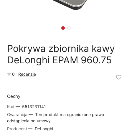
🗹
Reklamacja naprawy
📦
Reklamacja towaru
Pokrywa zbiornika kawy
DeLonghi EPAM 960.75
0
Recenzje
Cechy
Kod —
5513231141
Gwarancja —
Ten produkt ma ograniczone prawo
odstąpienia od umowy
Producent —
DeLonghi