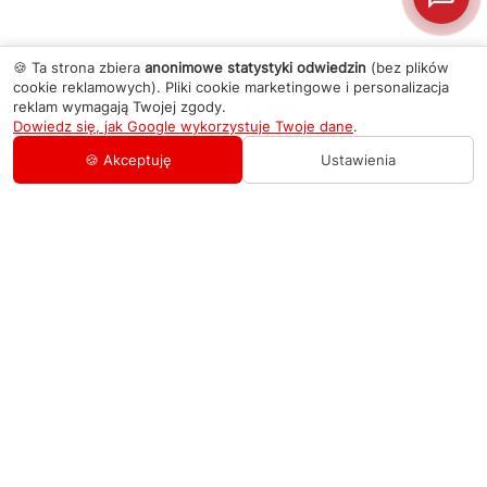
🍪 Ta strona zbiera
anonimowe statystyki odwiedzin
(bez plików
cookie reklamowych). Pliki cookie marketingowe i personalizacja
reklam wymagają Twojej zgody.
Dowiedz się, jak Google wykorzystuje Twoje dane
.
🍪 Akceptuję
Ustawienia
AGD Group
O firmie
Pomoc
Nowości
Zamówienie i płatność
Kontakty
Promocje
Zasady dostawy urządzeń
+48 459 568 444
Kontakt
info@agdgroup.pl
Regulamin usług serwisowych