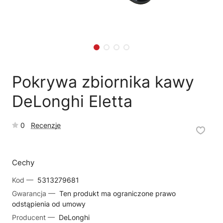
🗹
Reklamacja naprawy
📦
Reklamacja towaru
Pokrywa zbiornika kawy
DeLonghi Eletta
0
Recenzje
Cechy
Kod —
5313279681
Gwarancja —
Ten produkt ma ograniczone prawo
odstąpienia od umowy
Producent —
DeLonghi