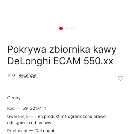
🗹
Reklamacja naprawy
📦
Reklamacja towaru
Pokrywa zbiornika kawy
DeLonghi ECAM 550.xx
0
Recenzje
Cechy
Kod —
5913217411
Gwarancja —
Ten produkt ma ograniczone prawo
odstąpienia od umowy
Producent —
DeLonghi