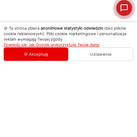
🍪 Ta strona zbiera
anonimowe statystyki odwiedzin
(bez plików
cookie reklamowych). Pliki cookie marketingowe i personalizacja
reklam wymagają Twojej zgody.
Dowiedz się, jak Google wykorzystuje Twoje dane
.
🍪 Akceptuję
Ustawienia
AGD Group
O firmie
Pomoc
Nowości
Zamówienie i płatność
Kontakty
Promocje
Zasady dostawy urządzeń
+48 459 568 444
Kontakt