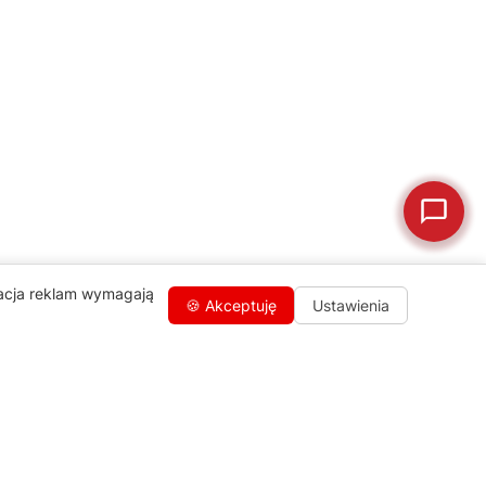
🛒
Jak kupić w sklepie?
🧴
Odkamienianie
🗹
Reklamacja naprawy
📦
Reklamacja towaru
zacja reklam wymagają
🍪 Akceptuję
Ustawienia
Kontakty