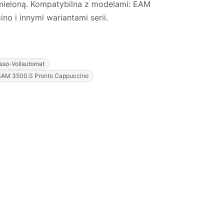
mieloną. Kompatybilna z modelami: EAM
 i innymi wariantami serii.
sso-Vollautomat
Justyna — konsultant AI
SAM 3500.S Pronto Cappuccino
AGD Group • eksperci od ekspresów
☕
Cześć! Jestem Justyna
Pomogę Ci z ekspresem do kawy — sprawdzenie,
naprawa, części zamienne lub złożenie zamówienia.
Jak oddać do
🔎
Status naprawy
🔧
naprawy?
💰
Ile kosztuje naprawa?
☕
Ekspres nie działa
🛠
Szukam części
📖
Instrukcja obsługi