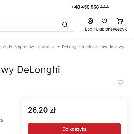
+48 459 568 444
Login
Ulubione
Koszyk
nne do ekspresów i kawiarek
DeLonghi do ekspresów do kawy
kawy DeLonghi
26.20 zł
wo
Do koszyka