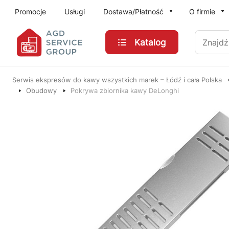
Przejdź do treści głównej
Promocje
Usługi
Dostawa/Płatność
O firmie
Znajdź
Katalog
Serwis ekspresów do kawy wszystkich marek – Łódź i cała Polska
Obudowy
Pokrywa zbiornika kawy DeLonghi