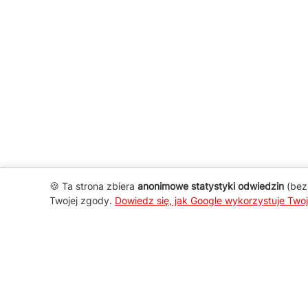
🍪 Ta strona zbiera
anonimowe statystyki odwiedzin
(bez 
Twojej zgody.
Dowiedz się, jak Google wykorzystuje Two
AGD Group