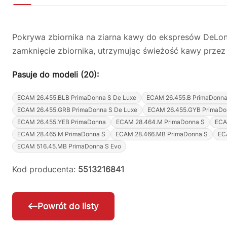
Pokrywa zbiornika na ziarna kawy do ekspresów DeLong
zamknięcie zbiornika, utrzymując świeżość kawy przez
Pasuje do modeli (20):
ECAM 26.455.BLB PrimaDonna S De Luxe
ECAM 26.455.B PrimaDonna
ECAM 26.455.GRB PrimaDonna S De Luxe
ECAM 26.455.GYB PrimaDo
ECAM 26.455.YEB PrimaDonna
ECAM 28.464.M PrimaDonna S
ECA
ECAM 28.465.M PrimaDonna S
ECAM 28.466.MB PrimaDonna S
EC
ECAM 516.45.MB PrimaDonna S Evo
Kod producenta:
5513216841
Powrót do listy