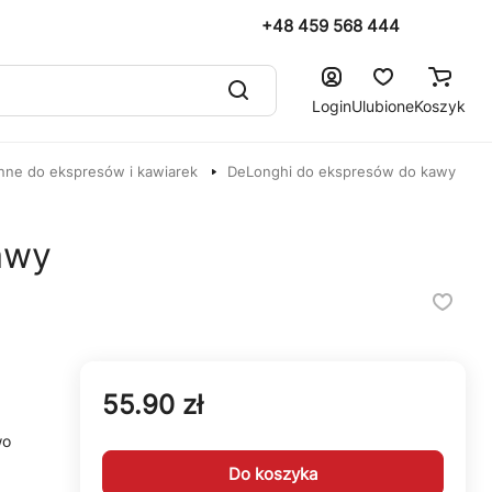
+48 459 568 444
Login
Ulubione
Koszyk
nne do ekspresów i kawiarek
DeLonghi do ekspresów do kawy
awy
55.90 zł
wo
Do koszyka