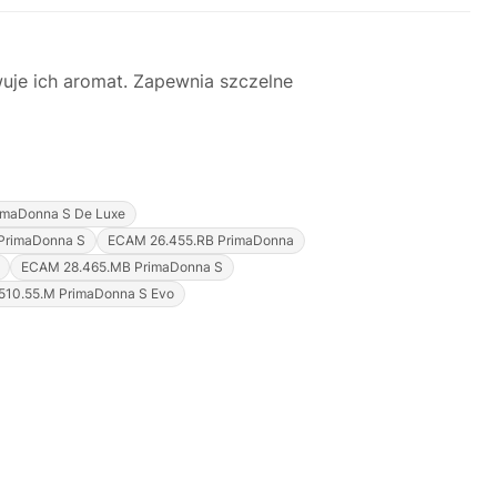
uje ich aromat. Zapewnia szczelne
imaDonna S De Luxe
PrimaDonna S
ECAM 26.455.RB PrimaDonna
ECAM 28.465.MB PrimaDonna S
10.55.M PrimaDonna S Evo
Justyna — konsultant AI
AGD Group • eksperci od ekspresów
☕
Cześć! Jestem Justyna
Pomogę Ci z ekspresem do kawy — sprawdzenie,
naprawa, części zamienne lub złożenie zamówienia.