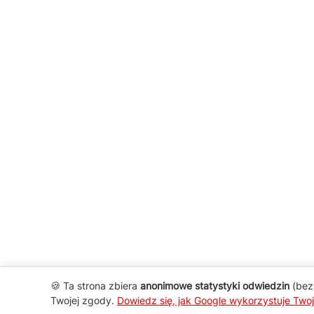
🍪 Ta strona zbiera
anonimowe statystyki odwiedzin
(bez 
Twojej zgody.
Dowiedz się, jak Google wykorzystuje Two