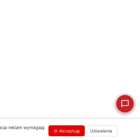
Jak oddać do
🔎
Status naprawy
🔧
naprawy?
💰
Ile kosztuje naprawa?
☕
Ekspres nie działa
🛠
Szukam części
📖
Instrukcja obsługi
🛒
Jak kupić w sklepie?
🧴
Odkamienianie
🗹
Reklamacja naprawy
📦
Reklamacja towaru
zacja reklam wymagają
🍪 Akceptuję
Ustawienia