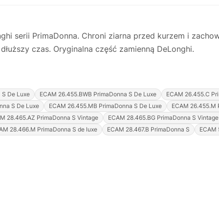
hi serii PrimaDonna. Chroni ziarna przed kurzem i zachow
 dłuższy czas. Oryginalna część zamienną DeLonghi.
 S De Luxe
ECAM 26.455.BWB PrimaDonna S De Luxe
ECAM 26.455.C Pr
nna S De Luxe
ECAM 26.455.MB PrimaDonna S De Luxe
ECAM 26.455.M 
M 28.465.AZ PrimaDonna S Vintage
ECAM 28.465.BG PrimaDonna S Vintage
AM 28.466.M PrimaDonna S de luxe
ECAM 28.467.B PrimaDonna S
ECAM 5