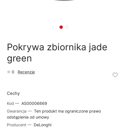
🗹
Reklamacja naprawy
📦
Reklamacja towaru
Pokrywa zbiornika jade
green
0
Recenzje
Cechy
Kod —
AS00006669
Gwarancja —
Ten produkt ma ograniczone prawo
odstąpienia od umowy
Producent —
DeLonghi