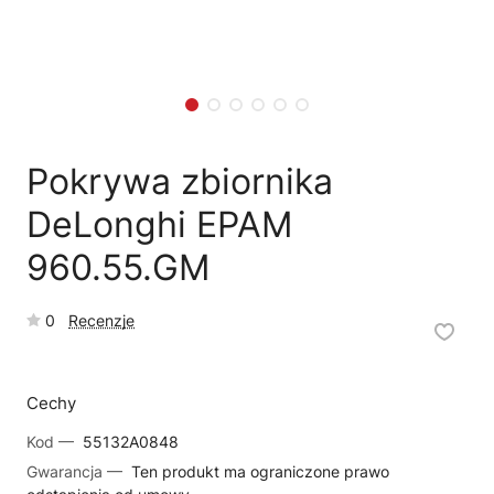
🗹
Reklamacja naprawy
📦
Reklamacja towaru
Pokrywa zbiornika
DeLonghi EPAM
960.55.GM
0
Recenzje
Cechy
Kod —
55132A0848
Gwarancja —
Ten produkt ma ograniczone prawo